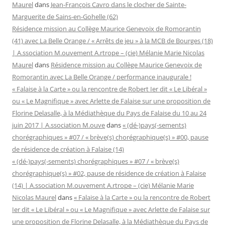
Maurel
dans
Jean-François Cavro dans le clocher de Sainte-
Marguerite de Sains-en-Gohelle (62)
Résidence mission au Collège Maurice Genevoix de Romorantin
(41) avec La Belle Orange / « Arrêts de jeu » à la MCB de Bourges (18)
| A.ssociation M.ouvement A.rtrope – (cie) Mélanie Marie Nicolas
Maurel
dans
Résidence mission au Collège Maurice Genevoix de
Romorantin avec La Belle Orange / performance inaugurale !
« Falaise à la Carte » ou la rencontre de Robert Ier dit « Le Libéral »
ou « Le Magnifique » avec Arlette de Falaise sur une proposition de
Florine Delasalle, à la Médiathèque du Pays de Falaise du 10 au 24
juin 2017 | A.ssociation M.ouve
dans
« (dé-)pays(-sements)
chorégraphiques » #07 / « brève(s) chorégraphique(s) » #00, pause
de résidence de création à Falaise (14)
« (dé-)pays(-sements) chorégraphiques » #07 / « brève(s)
chorégraphique(s) » #02, pause de résidence de création à Falaise
(14) | A.ssociation M.ouvement A.rtrope – (cie) Mélanie Marie
Nicolas Maurel
dans
« Falaise à la Carte » ou la rencontre de Robert
Ier dit « Le Libéral » ou « Le Magnifique » avec Arlette de Falaise sur
une proposition de Florine Delasalle, à la Médiathèque du Pays de