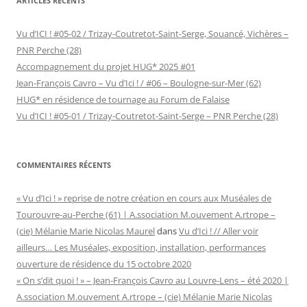
ARTICLES RÉCENTS
Vu d’ICI ! #05-02 / Trizay-Coutretot-Saint-Serge, Souancé, Vichères –
PNR Perche (28)
Accompagnement du projet HUG* 2025 #01
Jean-François Cavro – Vu d’Ici ! / #06 – Boulogne-sur-Mer (62)
HUG* en résidence de tournage au Forum de Falaise
Vu d’ICI ! #05-01 / Trizay-Coutretot-Saint-Serge – PNR Perche (28)
COMMENTAIRES RÉCENTS
« Vu d’Ici ! » reprise de notre création en cours aux Muséales de
Tourouvre-au-Perche (61) | A.ssociation M.ouvement A.rtrope –
(cie) Mélanie Marie Nicolas Maurel
dans
Vu d’Ici ! // Aller voir
ailleurs… Les Muséales, exposition, installation, performances
ouverture de résidence du 15 octobre 2020
« On s’dit quoi ! » – Jean-François Cavro au Louvre-Lens – été 2020 |
A.ssociation M.ouvement A.rtrope – (cie) Mélanie Marie Nicolas