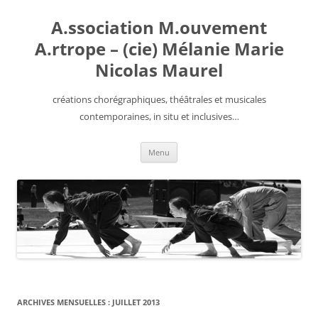
Aller
au
A.ssociation M.ouvement
contenu
A.rtrope – (cie) Mélanie Marie
Nicolas Maurel
créations chorégraphiques, théâtrales et musicales
contemporaines, in situ et inclusives…
Menu
ARCHIVES MENSUELLES :
JUILLET 2013