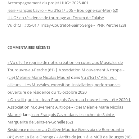
Accompagnement du projet HUG* 2025 #01
Jean-François Cavro – Vu d’Ici ! / #06 – Boulogne-sur-Mer (62)
HUG* en résidence de tournage au Forum de Falaise
Vu d’ICI ! #05-01 / Trizay-Coutretot-Saint-Serge – PNR Perche (28)
COMMENTAIRES RÉCENTS
« Vu d’Ici ! » reprise de notre création en cours aux Muséales de
Tourouvre-au-Perche (61) | A.ssociation M.ouvement A.rtrope –
(cie) Mélanie Marie Nicolas Maurel
dans
Vu d’Ici ! // Aller voir
ailleurs… Les Muséales, exposition, installation, performances
ouverture de résidence du 15 octobre 2020
« On s’dit quoi ! » – Jean-François Cavro au Louvre-Lens – été 2020 |
A.ssociation M.ouvement A.rtrope – (cie) Mélanie Marie Nicolas
Maurel
dans
Jean-François Cavro dans le clocher de Sainte-
Marguerite de Sains-en-Gohelle (62)
Résidence mission au Collège Maurice Genevoix de Romorantin
(41) avec La Belle Orange / « Arrêts de jeu » à la MCB de Bourges (18)