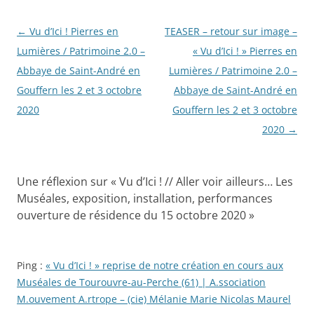
Navigation
←
Vu d’Ici ! Pierres en
TEASER – retour sur image –
des
Lumières / Patrimoine 2.0 –
« Vu d’Ici ! » Pierres en
articles
Abbaye de Saint-André en
Lumières / Patrimoine 2.0 –
Gouffern les 2 et 3 octobre
Abbaye de Saint-André en
2020
Gouffern les 2 et 3 octobre
2020
→
Une réflexion sur «
Vu d’Ici ! // Aller voir ailleurs… Les
Muséales, exposition, installation, performances
ouverture de résidence du 15 octobre 2020
»
Ping :
« Vu d’Ici ! » reprise de notre création en cours aux
Muséales de Tourouvre-au-Perche (61) | A.ssociation
M.ouvement A.rtrope – (cie) Mélanie Marie Nicolas Maurel