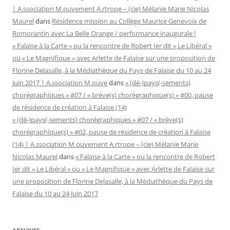
| A.ssociation M.ouvement A.rtrope – (cie) Mélanie Marie Nicolas
Maurel
dans
Résidence mission au Collège Maurice Genevoix de
Romorantin avec La Belle Orange / performance inaugurale !
« Falaise à la Carte » ou la rencontre de Robert Ier dit « Le Libéral »
ou « Le Magnifique » avec Arlette de Falaise sur une proposition de
Florine Delasalle, à la Médiathèque du Pays de Falaise du 10 au 24
juin 2017 | A.ssociation M.ouve
dans
« (dé-)pays(-sements)
chorégraphiques » #07 / « brève(s) chorégraphique(s) » #00, pause
de résidence de création à Falaise (14)
« (dé-)pays(-sements) chorégraphiques » #07 / « brève(s)
chorégraphique(s) » #02, pause de résidence de création à Falaise
(14) | A.ssociation M.ouvement A.rtrope – (cie) Mélanie Marie
Nicolas Maurel
dans
« Falaise à la Carte » ou la rencontre de Robert
Ier dit « Le Libéral » ou « Le Magnifique » avec Arlette de Falaise sur
une proposition de Florine Delasalle, à la Médiathèque du Pays de
Falaise du 10 au 24 juin 2017