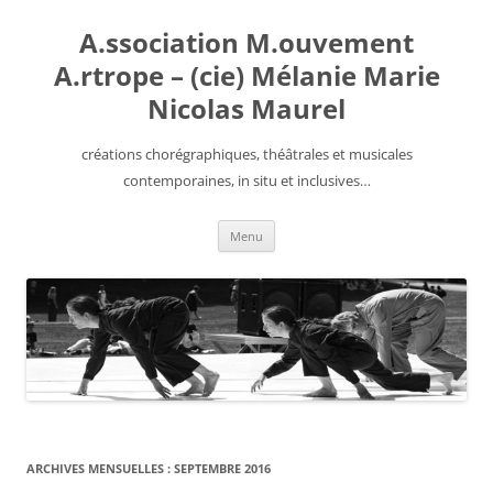
Aller
au
A.ssociation M.ouvement
contenu
A.rtrope – (cie) Mélanie Marie
Nicolas Maurel
créations chorégraphiques, théâtrales et musicales
contemporaines, in situ et inclusives…
Menu
ARCHIVES MENSUELLES :
SEPTEMBRE 2016