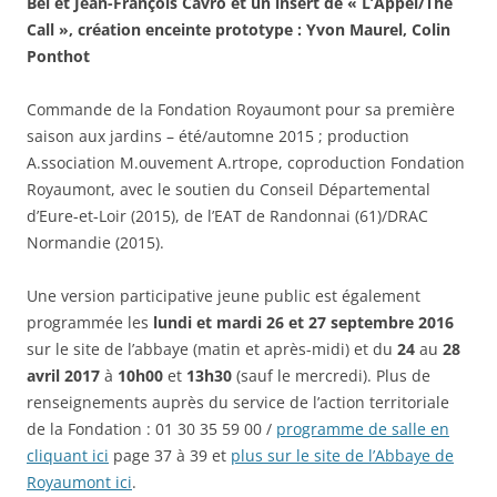
Bel et Jean-François Cavro et un insert de « L’Appel/The
Call »,
création enceinte prototype : Yvon Maurel, Colin
Ponthot
Commande de la Fondation Royaumont pour sa première
saison aux jardins – été/automne 2015 ; production
A.ssociation M.ouvement A.rtrope, coproduction Fondation
Royaumont, avec le soutien du Conseil Départemental
d’Eure-et-Loir (2015), de l’EAT de Randonnai (61)/DRAC
Normandie (2015).
Une version participative jeune public est également
programmée les
lundi et mardi 26 et 27 septembre 2016
sur le site de l’abbaye (matin et après-midi) et du
24
au
28
avril 2017
à
10h00
et
13h30
(sauf le mercredi). Plus de
renseignements auprès du service de l’action territoriale
de la Fondation : 01 30 35 59 00 /
programme de salle en
cliquant ici
page 37 à 39 et
plus sur le site de l’Abbaye de
Royaumont ici
.