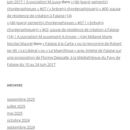
juin 2017 | A.ssociation M.ouve
dans
« (dé-)pays(-sements)
chorégraphiques » #07 / « brève(s) chorégraphique(s) » #00, pause
de résidence de création à Falaise (14)
« (dé-)pays(-sements) chorégraphiques » #07 / « brève(s)
chorégraphique(s) » #02, pause de résidence de création à Falaise
(14) | A.ssociation M.ouvement A.rtrope – (cie) Mélanie Marie
Nicolas Maurel
dans
« Falaise à la Carte » ou la rencontre de Robert
Ier dit « Le Libéral » ou « Le Magnifique » avec Arlette de Falaise sur
une proposition de Florine Delasalle, à la Médiathèque du Pays de
Falaise du 10 au 24 juin 2017
ARCHIVES
septembre 2025
juillet 2025
mai 2025
octobre 2024
septembre 2024