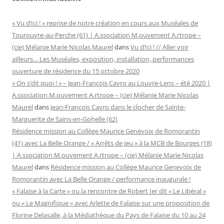
« Vu d’Ici ! » reprise de notre création en cours aux Muséales de
Tourouvre-au-Perche (61) | A.ssociation M.ouvement A.rtrope –
(cie) Mélanie Marie Nicolas Maurel
dans
Vu d’Ici ! // Aller voir
ailleurs… Les Muséales, exposition, installation, performances
ouverture de résidence du 15 octobre 2020
« On s’dit quoi ! » – Jean-François Cavro au Louvre-Lens – été 2020 |
A.ssociation M.ouvement A.rtrope – (cie) Mélanie Marie Nicolas
Maurel
dans
Jean-François Cavro dans le clocher de Sainte-
Marguerite de Sains-en-Gohelle (62)
Résidence mission au Collège Maurice Genevoix de Romorantin
(41) avec La Belle Orange / « Arrêts de jeu » à la MCB de Bourges (18)
| A.ssociation M.ouvement A.rtrope – (cie) Mélanie Marie Nicolas
Maurel
dans
Résidence mission au Collège Maurice Genevoix de
Romorantin avec La Belle Orange / performance inaugurale !
« Falaise à la Carte » ou la rencontre de Robert Ier dit « Le Libéral »
ou « Le Magnifique » avec Arlette de Falaise sur une proposition de
Florine Delasalle, à la Médiathèque du Pays de Falaise du 10 au 24