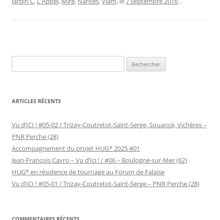
Jardin C
,
L'Appel
,
Mire
,
Nantes
,
Vlam
, le
7 septembre 2016
.
Rechercher :
ARTICLES RÉCENTS
Vu d’ICI ! #05-02 / Trizay-Coutretot-Saint-Serge, Souancé, Vichères –
PNR Perche (28)
Accompagnement du projet HUG* 2025 #01
Jean-François Cavro – Vu d’Ici ! / #06 – Boulogne-sur-Mer (62)
HUG* en résidence de tournage au Forum de Falaise
Vu d’ICI ! #05-01 / Trizay-Coutretot-Saint-Serge – PNR Perche (28)
COMMENTAIRES RÉCENTS