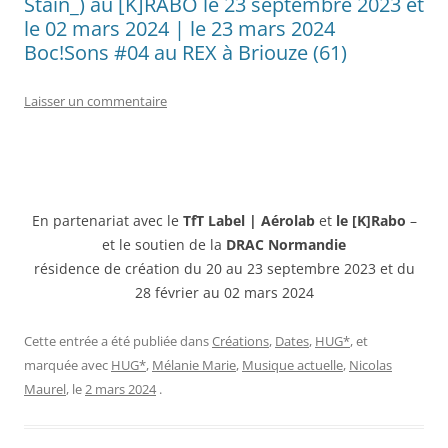
Stain_) au [K]RABO le 23 septembre 2023 et
le 02 mars 2024 | le 23 mars 2024
Boc!Sons #04 au REX à Briouze (61)
Laisser un commentaire
En partenariat avec le
TfT Label | Aérolab
et
le [K]Rabo
–
et le soutien de la
DRAC Normandie
résidence de création du 20 au 23 septembre 2023 et du
28 février au 02 mars 2024
Cette entrée a été publiée dans
Créations
,
Dates
,
HUG*
, et
marquée avec
HUG*
,
Mélanie Marie
,
Musique actuelle
,
Nicolas
Maurel
, le
2 mars 2024
.