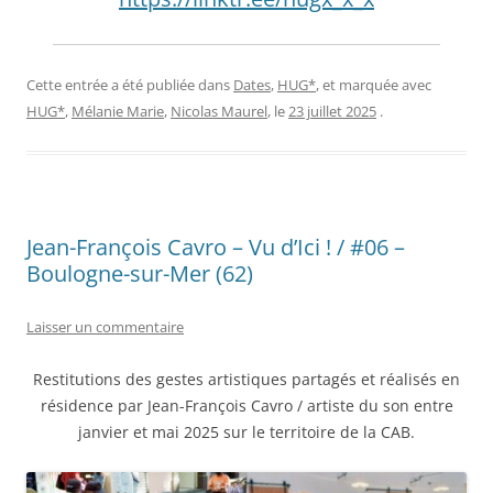
Cette entrée a été publiée dans
Dates
,
HUG*
, et marquée avec
HUG*
,
Mélanie Marie
,
Nicolas Maurel
, le
23 juillet 2025
.
Jean-François Cavro – Vu d’Ici ! / #06 –
Boulogne-sur-Mer (62)
Laisser un commentaire
Restitutions des gestes artistiques partagés et réalisés en
résidence par Jean-François Cavro / artiste du son entre
janvier et mai 2025 sur le territoire de la CAB.