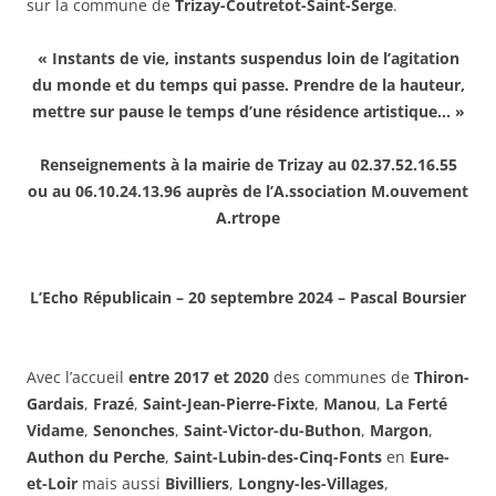
sur la commune de
Trizay-Coutretot-Saint-Serge
.
« Instants de vie, instants suspendus loin de l’agitation
du monde et du temps qui passe. Prendre de la hauteur,
mettre sur pause le temps d’une résidence artistique… »
Renseignements à la mairie de Trizay au 02.37.52.16.55
ou au 06.10.24.13.96 auprès de l’A.ssociation M.ouvement
A.rtrope
L’Echo Républicain – 20 septembre 2024 – Pascal Boursier
Avec l’accueil
entre 2017 et 2020
des communes de
Thiron-
Gardais
,
Frazé
,
Saint-Jean-Pierre-Fixte
,
Manou
,
La Ferté
Vidame
,
Senonches
,
Saint-Victor-du-Buthon
,
Margon
,
Authon du Perche
,
Saint-Lubin-des-Cinq-Fonts
en
Eure-
et-Loir
mais aussi
Bivilliers
,
Longny-les-Villages
,