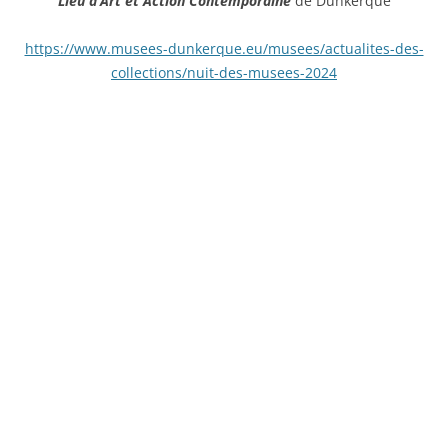
Lieu d’Art et Action Contemporaine
de Dunkerque
https://www.musees-dunkerque.eu/musees/actualites-des-
collections/nuit-des-musees-2024