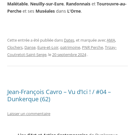
Malétable
,
Neuilly-sur-Eure
,
Randonnais
et
Tourouvre-au-
Perche
et ses
Muséales
dans
L’Orne
.
Cette entrée a été publiée dans
Dates
, et marquée avec
AMA
,
Clochers
,
Danse
,
Eure-et-Loir
,
patrimoine
,
PNR Perche
,
Trizay-
Coutretot-Saint-Serge
, le
20 septembre 2024
.
Jean-François Cavro – Vu d’Ici ! / #04 –
Dunkerque (62)
Laisser un commentaire