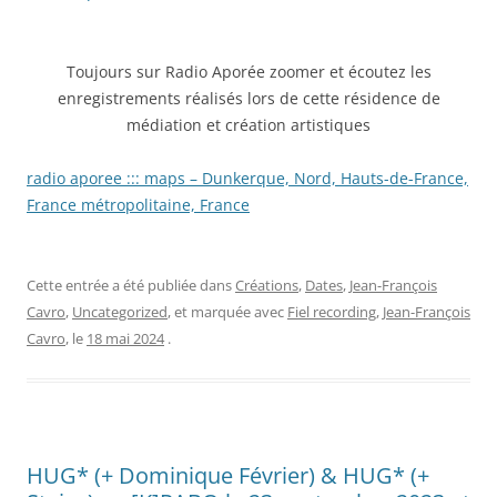
Toujours sur Radio Aporée zoomer et écoutez les
enregistrements réalisés lors de cette résidence de
médiation et création artistiques
radio aporee ::: maps – Dunkerque, Nord, Hauts-de-France,
France métropolitaine, France
Cette entrée a été publiée dans
Créations
,
Dates
,
Jean-François
Cavro
,
Uncategorized
, et marquée avec
Fiel recording
,
Jean-François
Cavro
, le
18 mai 2024
.
HUG* (+ Dominique Février) & HUG* (+