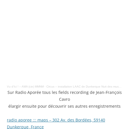
Vu d'Ici ! – AMA (cie) MMNM
·
Circus – installation LAAC de Dunkerque Nuit des musées 2024
Sur Radio Aporée tous les fields recording de Jean-François
Cavro
élargir ensuite pour découvrir ses autres enregistrements
radio aporee ::: maps – 302 Av. des Bordées, 59140
Dunkerque, France