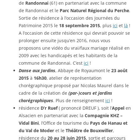
de
Randonnai
(61) en partenariat avec la commune
de Randonnai et le
Parc Naturel Régional du Perche
.
Sortie de résidence à l’occasion des Journées du
Patrimoine 2015 le
18 septembre 2015
, plus
ici
et
là
!
A l’occasion de cette résidence qui devrait pouvoir se
prolonger ensuite jusqu’en 2016, nous vous
proposons une vidéo du vrai/faux mariage réalisé en
2009 avec les handicapés et les habitants de la
commune de Randonnai. C’est
ici
!
Danse aux Jardins
, Abbaye de Royaumont le
23 août
2015
à
16h30
, atelier de représentation
chorégraphique proposé par Nicolas Maurel dans le
cadre de la création de
(par-)cours et jardins
chorégraphiques
.
Plus de renseignement
ici
!
résidence
D’r Ruef
( prononcé DREUF ), soit l’
Appel
en
Alsacien en partenariat avec la
Compagnie KHZ –
Vidal Bini
, l’Office de tourisme du
Pays de Hanau et
du Val de Moder
et le
Théâtre de Bouxwiller
,
résidence du
20 au 28 juin 2015
, sortie et parcours