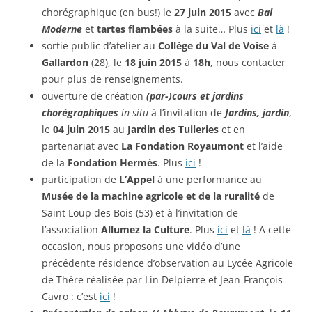
chorégraphique (en bus!) le
27 juin 2015
avec
Bal
Moderne
et
tartes flambées
à la suite… Plus
ici
et
là
!
sortie public d’atelier au
Collège du Val de Voise
à
Gallardon
(28), le
18 juin 2015
à
18h
, nous contacter
pour plus de renseignements.
ouverture de création
(par-)cours et jardins
chorégraphiques
in-situ
à l’invitation de
Jardins, jardin
,
le
04 juin 2015
au
Jardin des Tuileries
et en
partenariat avec
La Fondation Royaumont
et l’aide
de la
Fondation Hermès
. Plus
ici
!
participation de
L’Appel
à une performance au
Musée de la machine agricole et de la ruralité
de
Saint Loup des Bois (53) et à l’invitation de
l’association
Allumez la Culture
. Plus
ici
et
là
! A cette
occasion, nous proposons une vidéo d’une
précédente résidence d’observation au Lycée Agricole
de Thère réalisée par Lin Delpierre et Jean-François
Cavro : c’est
ici
!