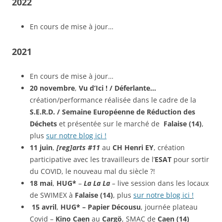
2022
En cours de mise à jour…
2021
En cours de mise à jour…
20 novembre
,
Vu d’Ici ! / Déferlante…
création/performance réalisée dans le cadre de la
S.E.R.D. / Semaine Européenne de Réduction des
Déchets
et présentée sur le marché de
Falaise (14)
,
plus
sur notre blog ici !
11 juin
,
[reg]arts #11
au
CH Henri EY
, création
participative avec les travailleurs de l’
ESAT
pour sortir
du COVID, le nouveau mal du siècle ?!
18 mai
,
HUG*
–
La La La
–
live session dans les locaux
de SWIMEX à
Falaise (14)
, plus
sur notre blog ici
!
15 avril
,
HUG* – Papier Décousu
, journée plateau
Covid –
Kino Caen
au
Cargö
, SMAC de
Caen (14)