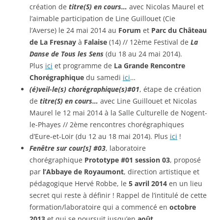
création de
titre(S) en cours…
avec Nicolas Maurel et
l’aimable participation de Line Guillouet (Cie
l’Averse) le 24 mai 2014 au
Forum
et
Parc du Château
de La Fresnay
à
Falaise
(14) // 12ème Festival de
La
Danse de Tous les Sens
(du 18 au 24 mai 2014).
Plus
ici
et programme de
La Grande Rencontre
Chorégraphique
du samedi
ici
…
(é)veil-le(s) chorégraphique(s)#01
, étape de création
de
titre(S) en cours…
avec Line Guillouet et Nicolas
Maurel le 12 mai 2014 à la Salle Culturelle de Nogent-
le-Phayes // 2ème rencontres chorégraphiques
d’Eure-et-Loir (du 12 au 18 mai 2014). Plus
ici
!
Fenêtre sur cour[s] #03
, laboratoire
chorégraphique
Prototype #01 session 03
, proposé
par
l’Abbaye de Royaumont
, direction artistique et
pédagogique Hervé Robbe, le
5 avril 2014
en un lieu
secret qui reste à définir ! Rappel de l’intitulé de cette
formation/laboratoire qui a commencé en
octobre
2013
et qui se poursuit jusqu’en
août