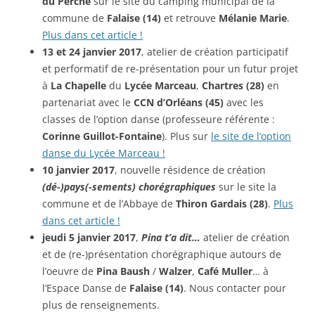
du Perche
sur le site du camping municipal de la
commune de
Falaise (14)
et retrouve
Mélanie Marie
.
Plus dans cet article !
13 et 24 janvier 2017
, atelier de création participatif
et performatif de re-présentation pour un futur projet
à
La Chapelle
du
Lycée Marceau
,
Chartres (28)
en
partenariat avec le
CCN d’Orléans (45)
avec les
classes de l’option danse (professeure référente :
Corinne Guillot-Fontaine
). Plus sur
le site de l’option
danse du Lycée Marceau !
10 janvier 2017
, nouvelle résidence de création
(dé-)pays(-sements) chorégraphiques
sur le site la
commune et de l’Abbaye de
Thiron Gardais (28)
.
Plus
dans cet article !
jeudi 5 janvier 2017
,
Pina t’a dit…
atelier de création
et de (re-)présentation chorégraphique autours de
l’oeuvre de
Pina Baush
/
Walzer
,
Café Muller
… à
l’Espace Danse de
Falaise (14)
. Nous contacter pour
plus de renseignements.