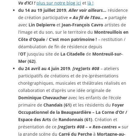
Vu d’ICI !
plus sur notre blog ici
et
là !
du 14 au 19 juillet 2019
,
Aller voir ailleurs…
résidence
de création participative
« Au fil de l’Eau… »
partagée
avec
Lin Delpierre
et
Jean-François Cavro
artistes de
l’image et du son, sur le territoire du
Montreuillois en
Côte d’Opale
/
C’est mon patrimoine !
– restitution /
déambulation de fin de résidence depuis
l’
OT
jusqu’au site de
La Citadelle
de
Montreuil-sur-
Mer (62)
.
du 24 avril au 4 juin 2019
,
[reg]arts #08
– ateliers
participatifs de créations et de (re-)présentations
chorégraphiques, musicales et théâtrales réalisés en
collaboration et d’après une idée originale de
Dominique Chevaucher
avec les enfants de l’école
primaire de
Chandais (61)
et les résidents du
Foyer
Occupationnel de la Beaugeardière – La Corne d’Or /
Espace des Arts
de
Randonnais (61)
. Création et
présentation de ce
[reg]arts #08 – « Ren-contres »
sur
la grande scène du
Carré du Perche
à
Mortagne-au-