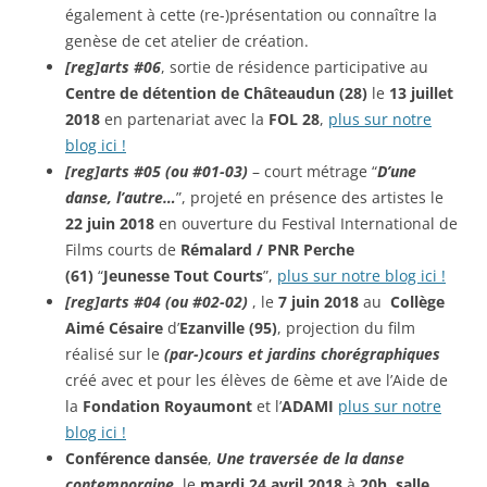
également à cette (re-)présentation ou connaître la
genèse de cet atelier de création.
[reg]arts #06
, sortie de résidence participative au
Centre de détention de Châteaudun (28)
le
13 juillet
2018
en partenariat avec la
FOL 28
,
plus sur notre
blog ici !
[reg]arts #05 (ou #01-03)
– court métrage “
D’une
danse, l’autre…
”, projeté en présence des artistes le
22 juin 2018
en ouverture du Festival International de
Films courts de
Rémalard / PNR Perche
(61)
“
Jeunesse Tout Courts
”,
plus sur notre blog ici !
[reg]arts #04 (ou #02-02)
, le
7 juin 2018
au
Collège
Aimé Césaire
d’
Ezanville (95)
, projection du film
réalisé sur le
(par-)cours
et jardins chorégraphiques
créé avec et pour les élèves de 6ème et ave l’Aide de
la
Fondation Royaumont
et l’
ADAMI
plus sur notre
blog ici !
Conférence dansée
,
Une traversée de la danse
contemporaine
, le
mardi 24 avril 2018
à
20h
,
salle