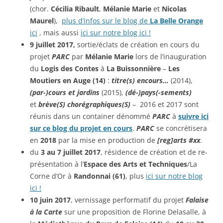
(chor.
Cécilia Ribault
,
Mélanie Marie
et
Nicolas
Maurel
),
plus d’infos sur le blog de
La Belle Orange
ici
, mais aussi
ici sur notre blog ici !
9 juillet 2017,
sortie/éclats de création en cours du
projet
PARC
par
Mélanie Marie
lors de l’inauguration
du
Logis des Contes
à
La Buissonnière
–
Les
Moutiers en Auge (14)
:
titre(s) en
cours…
(2014),
(par-)cours et jardins
(2015),
(d
é-)pays(-sements)
et
brève(S)
chorégraphiques(S)
– 2016 et 2017 sont
réunis dans un container dénommé
PARC
à
suivre ici
sur ce blog du projet en cours
.
PARC
se concrétisera
en
2018
par la mise en production de
[reg]arts #xx
.
du
3 au 7 juillet 2017
, résidence de création et de re-
présentation à l’
Espace des Arts et Techniques
/La
Corne d’Or à
Randonnai (61)
, plus
ici sur notre blog
ici !
10 juin 2017
, vernissage performatif du projet
Falaise
à la Carte
sur une proposition de Florine Delasalle, à