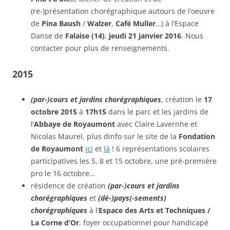
(re-)présentation chorégraphique autours de l’oeuvre
de
Pina Baush
/
Walzer
,
Café Muller
…) à l’Espace
Danse de
Falaise (14)
,
jeudi 21 janvier 2016
. Nous
contacter pour plus de renseignements.
2015
(par-)cours et jardins chorégraphiques
, création le
17
octobre 2015
à
17h15
dans le parc et les jardins de
l’
Abbaye de Royaumont
avec Claire Lavernhe et
Nicolas Maurel, plus dinfo sur le site de la
Fondation
de Royaumont
ici
et
là
! 6 représentations scolaires
participatives les 5, 8 et 15 octobre, une pré-première
pro le 16 octobre…
résidence de création
(par-)cours et jardins
chorégraphiques
et
(dé-)pays(-sements)
chorégraphiques
à l’
Espace des Arts et Techniques /
La Corne d’Or
, foyer occupationnel pour handicapé