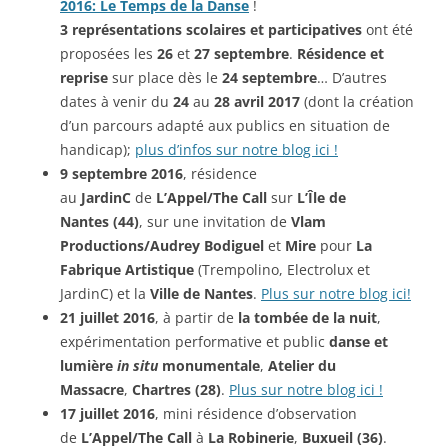
2016: Le Temps de la Danse
!
3 représentations scolaires et participatives
ont été
proposées les
26
et
27 septembre
.
Résidence et
reprise
sur place dès le
24 septembre
… D’autres
dates à venir du
24
au
28 avril 2017
(dont la création
d’un parcours adapté aux publics en situation de
handicap);
plus d’infos sur notre blog ici !
9 septembre 2016
, résidence
au
JardinC
de
L’Appel/The Call
sur
L’Île de
Nantes
(44)
, sur une invitation de
Vlam
Productions/Audrey Bodiguel
et
Mire
pour
La
Fabrique Artistique
(Trempolino, Electrolux et
JardinC)
et la
Ville de Nantes
.
Plus sur notre blog ici!
21 juillet 2016
, à partir de
la tombée de la nuit
,
expérimentation performative et public
danse et
lumière
in situ
monumentale
,
Atelier du
Massacre
,
Chartres (28)
.
Plus sur notre blog ici !
17 juillet 2016
, mini résidence d’observation
de
L’Appel/The Call
à
La Robinerie
,
Buxueil (36)
.