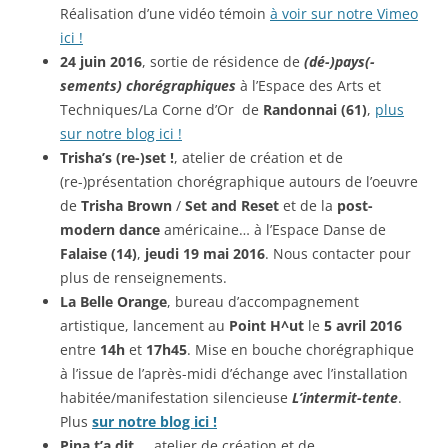
Réalisation d’une vidéo témoin
à voir sur notre Vimeo
ici !
24 juin 2016
, sortie de résidence de
(dé-)pays(-
sements) chorégraphiques
à l’Espace des Arts et
Techniques/La Corne d’Or de
Randonnai (61)
,
plus
sur notre blog ici !
Trisha’s (re-)set !
, atelier de création et de
(re-)présentation chorégraphique autours de l’oeuvre
de
Trisha Brown
/
Set and
Reset
et de la
post-
modern dance
américaine…
à l’Espace Danse de
Falaise (14)
,
jeudi 19
mai 2016
. Nous contacter pour
plus de renseignements.
La Belle Orange
, bureau d’accompagnement
artistique, lancement au
Point H^ut
le
5 avril 2016
entre
14h
et
17h45
. Mise en bouche chorégraphique
à l’issue de l’après-midi d’échange avec l’installation
habitée/manifestation silencieuse
L’intermit-tente
.
Plus
sur notre blog ici !
Pina t’a dit…
, atelier de création et de