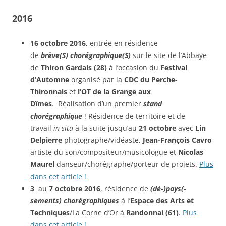
2016
16 octobre 2016
, entrée en résidence
de
brève(S)
chorégraphique(S)
sur le site de l’Abbaye
de
Thiron Gardais (28)
à l’occasion du
Festival
d’Automne
organisé par
la
CDC du Perche-
Thironnais
et
l’OT de la Grange aux
Dîmes
. Réalisation d’un premier
stand
chorégraphique
! Résidence de territoire et de
travail
in situ
à la suite jusqu’au
21 octobre
avec
Lin
Delpierre
photographe/vidéaste,
Jean-François Cavro
artiste du son/compositeur/musicologue et
Nicolas
Maurel
danseur/chorégraphe/porteur de projets.
Plus
dans cet article !
3
au
7 octobre 2016
, résidence de
(dé-)pays(-
sements) chorégraphiques
à l’
Espace des Arts et
Techniques
/La Corne d’Or à
Randonnai (61)
.
Plus
dans cet article !