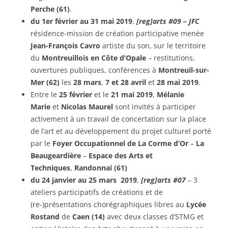
Perche (61)
.
du 1er février au 31 mai 2019
,
[reg]arts #09 – JFC
résidence-mission de création participative menée
Jean-François Cavro
artiste du son, sur le territoire
du
Montreuillois en Côte d’Opale
– restitutions,
ouvertures publiques, conférences à
Montreuil-sur-
Mer (62)
les
28 mars
,
7 et 28 avril
et
28 mai 2019
.
Entre le
25 février
et le
21 mai 2019
,
Mélanie
Marie
et
Nicolas Maurel
sont invités à participer
activement à un travail de concertation sur la place
de l’art et au développement du projet culturel porté
par le
Foyer Occupationnel de La Corme d’Or
–
La
Beaugeardière
–
Espace des Arts et
Techniques
,
Randonnai (61)
du 24 janvier au 25 mars 2019
,
[reg]arts #07
– 3
ateliers participatifs de créations et de
(re-)présentations chorégraphiques libres au
Lycée
Rostand
de
Caen (14)
avec deux classes d’STMG et