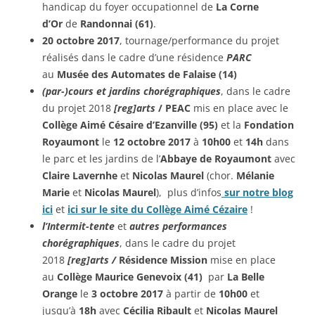
handicap du foyer occupationnel de
La Corne
d’Or
de
Randonnai (61)
.
20 octobre 2017
, tournage/performance du projet
réalisés dans le cadre d’une résidence
PARC
au
Musée des Automates de Falaise (14)
(par-)cours et jardins chorégraphiques
, dans le cadre
du projet 2018
[reg]arts
/
PEAC
mis en place avec le
Collège Aimé Césaire d’Ezanville (95)
et la
Fondation
Royaumont
le
12 octobre 2017
à
10h00
et
14h
dans
le parc et les jardins de l’
Abbaye de Royaumont
avec
Claire Lavernhe
et
Nicolas Maurel
(chor.
Mélanie
Marie
et
Nicolas Maurel
), plus d’infos
sur
notre blog
ici
et
ici sur le site du Collège Aimé Cézaire
!
l’Intermit-tente
et
autres performances
chorégraphiques
, dans le cadre du projet
2018
[reg]arts /
Résidence Mission
mise en place
au
Collège Maurice Genevoix (41)
par
La Belle
Orange
le
3 octobre 2017
à partir de
10h00
et
jusqu’à
18h
avec
Cécilia Ribault
et
Nicolas Maurel