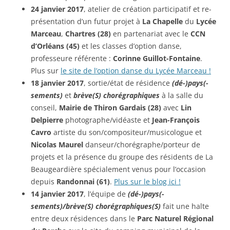
24 janvier 2017
, atelier de création participatif et re-
présentation d’un futur projet à
La Chapelle
du
Lycée
Marceau
,
Chartres (28)
en partenariat avec le
CCN
d’Orléans (45)
et les classes d’option danse,
professeure référente :
Corinne Guillot-Fontaine
.
Plus sur
le site de l’option danse du Lycée Marceau !
18 janvier 2017
, sortie/état de résidence
(dé-)pays(-
sements)
et
brève(S) chorégraphiques
à la salle du
conseil,
Mairie de Thiron Gardais (28)
avec
Lin
Delpierre
photographe/vidéaste et
Jean-François
Cavro
artiste du son/compositeur/musicologue et
Nicolas Maurel
danseur/chorégraphe/porteur de
projets et la présence du groupe des résidents de La
Beaugeardière spécialement venus pour l’occasion
depuis
Randonnai (61)
.
Plus sur le blog ici !
14 janvier 2017
, l’équipe de
(dé-)pays(-
sements)/brève(S) chorégraphiques(S)
fait une halte
entre deux résidences dans le
Parc Naturel Régional