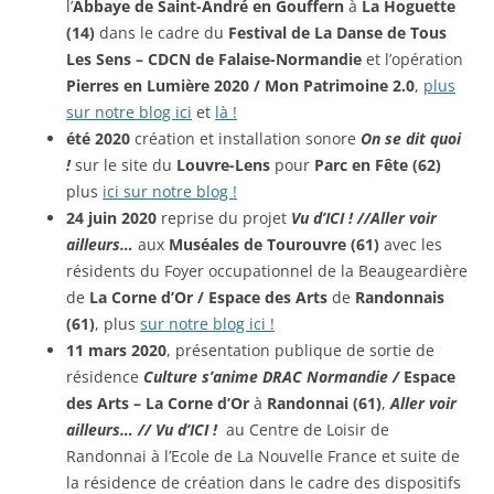
l’
Abbaye de Saint-André en Gouffern
à
La Hoguette
(14)
dans le cadre du
Festival de La Danse de Tous
Les Sens – CDCN de Falaise-Normandie
et l’opération
Pierres en Lumière 2020 / Mon Patrimoine 2.0
,
plus
sur notre blog ici
et
là !
été 2020
création et installation sonore
On se dit quoi
!
sur le site du
Louvre-Lens
pour
Parc en Fête (62)
plus
ici sur notre blog !
24 juin 2020
reprise du projet
Vu d’ICI ! //
Aller voir
ailleurs…
aux
Muséales de Tourouvre (61)
avec les
résidents du Foyer occupationnel de la Beaugeardière
de
La Corne d’Or /
Espace des Arts
de
Randonnais
(61)
, plus
sur notre blog ici !
11 mars 2020
, présentation publique de sortie de
résidence
Culture s’anime DRAC Normandie /
Espace
des Arts – La Corne d’Or
à
Randonnai (61)
,
Aller voir
ailleurs… // Vu d’ICI !
au Centre de Loisir de
Randonnai à l’Ecole de La Nouvelle France et suite de
la résidence de création dans le cadre des dispositifs