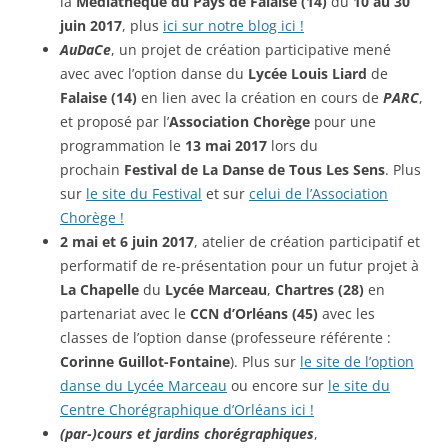
la
Médiathèque du Pays de Falaise (14)
du
10 au 30
juin 2017
, plus
ici sur notre blog ici !
AuDaCe
, un projet de création participative mené
avec avec l’option danse du
Lycée Louis Liard
de
Falaise (14)
en lien avec la création en cours de
PARC
,
et proposé par l’
Association Chorège
pour une
programmation le
13 mai 2017
lors du
prochain
Festival de La Danse de Tous Les Sens
. Plus
sur
le site du Festival
et sur
celui de l’Association
Chorège !
2 mai et 6 juin 2017
, atelier de création participatif et
performatif de re-présentation pour un futur projet à
La Chapelle
du
Lycée Marceau
,
Chartres (28)
en
partenariat avec le
CCN d’Orléans (45)
avec les
classes de l’option danse (professeure référente :
Corinne Guillot-Fontaine
).
Plus sur
le site de l’option
danse du Lycée Marceau
ou encore sur
le site du
Centre Chorégraphique d’Orléans ici !
(par-)cours et jardins chorégraphiques
,