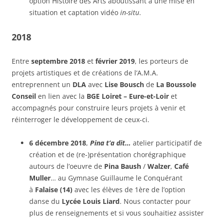
option Histoire des Arts aboutissant à une mise en
situation et captation vidéo
in-situ
.
2018
Entre
septembre 2018
et
février 2019
, les porteurs de
projets artistiques et de créations de l’A.M.A.
entreprennent un
DLA
avec
Lise Bousch
de
La Boussole
Conseil
en lien avec la
BGE Loiret – Eure-et-Loir
et
accompagnés pour construire leurs projets à venir et
réinterroger le développement de ceux-ci.
6 décembre 2018
,
Pina t’a dit…
atelier participatif de
création et de (re-)présentation chorégraphique
autours de l’oeuvre de
Pina Baush
/
Walzer
,
Café
Muller
… au Gymnase Guillaume le Conquérant
à
Falaise (14)
avec les élèves de 1ère de l’option
danse du
Lycée Louis Liard
. Nous contacter pour
plus de renseignements et si vous souhaitiez assister