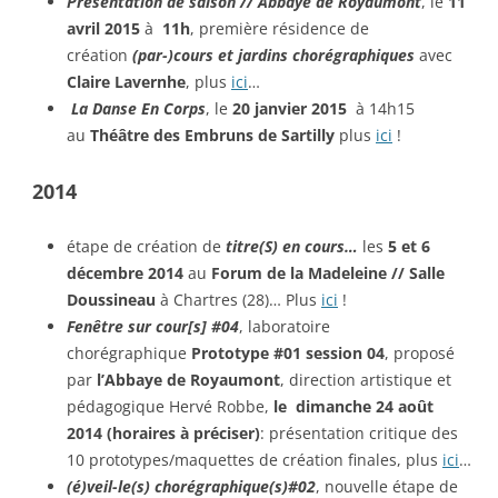
Présentation de saison // Abbaye de Royaumont
, le
11
avril 2015
à
11h
, première résidence de
création
(par-)cours et jardins chorégraphiques
avec
Claire Lavernhe
, plus
ici
…
La Danse En Corps
, le
20 janvier 2015
à 14h15
au
Théâtre des Embruns de Sartilly
plus
ici
!
2014
étape de création de
t
itre(S) en cours…
les
5 et 6
décembre 2014
au
Forum de la Madeleine // Salle
Doussineau
à Chartres (28)… Plus
ici
!
Fenêtre sur cour[s] #04
, laboratoire
chorégraphique
Prototype #01 session 04
, proposé
par
l’Abbaye de Royaumont
, direction artistique et
pédagogique Hervé Robbe,
le dimanche 24 août
2014 (horaires à préciser)
: présentation critique des
10 prototypes/maquettes de création finales, plus
ici
…
(é)veil-le(s) chorégraphique(s)#02
, nouvelle étape de