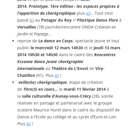
2014
,
Prototype, 1ère édition : les espaces propices à
l’apparition du chorégraphique
plus
ici
… Tout s’est
passé
ici
au
Potager du Roy
//
Plastique Danse Flore
à
Versailles
(78) journée/rencontre ONDA
Création en
Jardin et Paysage…
reprise de
La danse en Corps
, spectacle jeune et tout
public
le mercredi 12 mars 14h30
et le
jeudi 13 mars
2014 10h30 et 14h30
dans le cadre des
Rencontres
Essonne danse Jeune chorégraphie
internationale
au
Théâtre de L’Envol
de
Viry-
Chatillon
(91). Plus
ici
!
veille(ée) chorégraphique
, étape de création
de
Titre(S) en cours…
le
mardi 11 février 2014
à
la
salle culturelle d’Aunay-sous-Crécy
(28), soirée
réalisée en partage et partenariat avec le groupe
scolaire Maurice Hurel dans le cadre du dispositif de
Danse à l’Ecole au collège et au Lycée d’Eure-et-Loir.
Plus
ici
!