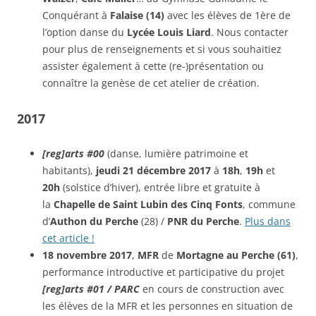
Conquérant à
Falaise (14)
avec les élèves de 1ère de
l’option danse du
Lycée Louis Liard
. Nous contacter
pour plus de renseignements et si vous souhaitiez
assister également à cette (re-)présentation ou
connaître la genèse de cet atelier de création.
2017
[reg]arts #00
(danse, lumière patrimoine et
habitants),
jeudi 21 décembre 2017
à
18h
,
19h
et
20h
(solstice d’hiver), entrée libre et gratuite à
la
Chapelle de Saint Lubin des Cinq Fonts
, commune
d’
Authon du Perche
(28) /
PNR du Perche
.
Plus dans
cet article !
18 novembre 2017
,
MFR
de
Mortagne au Perche (61)
,
performance introductive et participative du projet
[reg]arts #01 / PARC
en cours de construction avec
les élèves de la MFR et les personnes en situation de