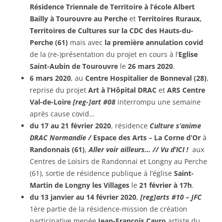
Résidence Triennale de Territoire à l’école Albert
Bailly à Tourouvre au Perche
et
Territoires Ruraux,
Territoires de Cultures sur la CDC des Hauts-du-
Perche (61)
mais avec
la première annulation covid
de la (re-)présentation du projet en cours à l’
Eglise
Saint-Aubin de Tourouvre
le
26 mars 2020
.
6 mars 2020
, au
Centre Hospitalier de Bonneval (28)
,
reprise du projet
Art à l’Hôpital DRAC
et
ARS Centre
Val-de-Loire
[reg-]art #08
interrompu une semaine
après cause covid…
du 17 au 21 février 2020
, résidence
Culture s’anime
DRAC Normandie /
Espace des Arts – La Corne d’Or
à
Randonnais (61)
,
Aller voir ailleurs… // Vu d’ICI !
aux
Centres de Loisirs de Randonnai et Longny au Perche
(61), sortie de résidence publique à l’église
Saint-
Martin de Longny les Villages
le
21 février à 17h
.
du 13 janvier au 14 février 2020
,
[reg]arts #10 – JFC
1ère partie de la résidence-mission de création
participative menée
Jean-François Cavro
artiste du