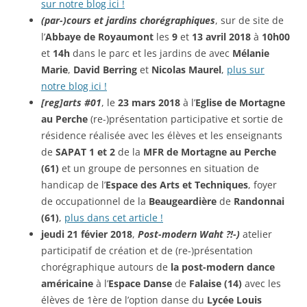
sur notre blog ici !
(par-)cours
et jardins chorégraphiques
, sur de site de
l’
Abbaye
de Royaumont
les
9
et
13 avril 2018
à
10h00
et
14h
dans le parc et les jardins de avec
Mélanie
Marie
,
David Berring
et
Nicolas Maurel
,
plus sur
notre blog ici !
[reg]arts #01
, le
23 mars 2018
à l’
Eglise de Mortagne
au Perche
(re-)présentation participative et sortie de
résidence réalisée avec les élèves et les enseignants
de
SAPAT 1 et 2
de la
MFR de Mortagne au Perche
(61)
et un groupe de personnes en situation de
handicap de l’
Espace des Arts et Techniques
, foyer
de occupationnel de la
Beaugeardière
de
Randonnai
(61)
,
plus dans cet article !
jeudi 21 févier 2018
,
Post-modern Waht ?!-)
atelier
participatif de création et de (re-)présentation
chorégraphique autours de
la post-modern dance
américaine
à l’
Espace Danse
de
Falaise (14)
avec les
élèves de 1ère de l’option danse du
Lycée Louis