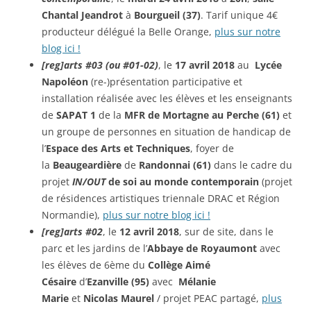
Chantal Jeandrot
à
Bourgueil (37)
. Tarif unique 4€
producteur délégué la Belle Orange,
plus sur notre
blog ici !
[reg]arts #03 (ou #01-02)
, le
17 avril 2018
au
Lycée
Napoléon
(re-)présentation participative et
installation réalisée avec les élèves et les enseignants
de
SAPAT 1
de la
MFR de Mortagne au Perche (61)
et
un groupe de personnes en situation de handicap de
l’
Espace des Arts et Techniques
, foyer de
la
Beaugeardière
de
Randonnai (61)
dans le cadre du
projet
IN/OUT
de soi au monde contemporain
(projet
de résidences artistiques triennale DRAC et Région
Normandie),
plus sur notre blog ici !
[reg]arts #02
, le
12 avril 2018
, sur de site, dans le
parc et les jardins de l’
Abbaye
de Royaumont
avec
les élèves de 6ème du
Collège Aimé
Césaire
d’
Ezanville (95)
avec
Mélanie
Marie
et
Nicolas Maurel
/ projet PEAC partagé,
plus