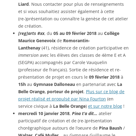
Liard
. Nous contacter pour plus de renseignements
et si vous souhaitiez assister également à cette
(re-)présentation ou connaître la genèse de cet atelier
de création.
[reg]arts #xx
, du
05 au 09 février 2018
au
Collège
Maurice Genevoix
de
Romorantin-
Lanthenay
(41), résidence de création participative en
immersion
avec les élèves des classes de 4ème E et A
(SEGPA) accompagnés par Carole Vauquelin
(professeur de français). Sortie de résidence et re-
présentation de projet en cours le
09 février 2018
à
15h
au
Gymnase Dalloneau
en partenariat avec
La
Belle Orange, porteur de
projet
.
Plus sur ce blog de
projet réalisé et propulsé par Nina Fourton
(en
service civique à
La Belle Orange
)
et sur notre blog
!
mercredi 10 janvier 2018
,
Pina t’a dit…
atelier
participatif de création et de (re-)présentation
chorégraphique autours de l’oeuvre de
Pina Baush
/
Walzer
,
Café Muller
… au Gymnase Guillaume le