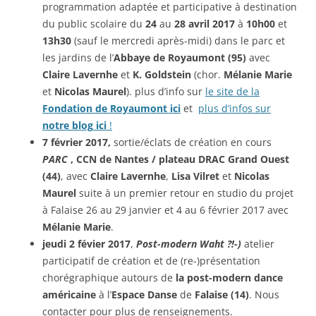
programmation adaptée et participative à destination
du public scolaire du
24
au
28 avril 2017
à
10h00
et
13h30
(sauf le mercredi après-midi)
dans le parc et
les jardins de l’
Abbaye de Royaumont (95)
avec
Claire Lavernhe
et
K. Goldstein
(chor.
Mélanie Marie
et
Nicolas Maurel
). plus d’info sur
le site de la
Fondation de Royaumont
ici
et
plus d’infos sur
notre blog
ici
!
7 février 2017,
sortie/éclats de création en cours
PARC
, CCN de Nantes / plateau DRAC Grand Ouest
(44)
, avec
Claire Lavernhe
,
Lisa Vilret
et
Nicolas
Maurel
suite à un premier retour en studio du projet
à Falaise 26 au 29 janvier et 4 au 6 février 2017 avec
Mélanie Marie
.
jeudi 2 févier 2017
,
Post-modern Waht ?!-)
atelier
participatif de création et de (re-)présentation
chorégraphique autours de
la post-modern dance
américaine
à l’
Espace Danse
de
Falaise (14)
. Nous
contacter pour plus de renseignements.