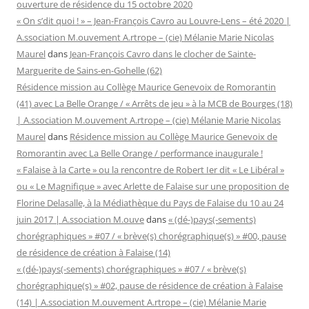
ouverture de résidence du 15 octobre 2020
« On s’dit quoi ! » – Jean-François Cavro au Louvre-Lens – été 2020 |
A.ssociation M.ouvement A.rtrope – (cie) Mélanie Marie Nicolas
Maurel
dans
Jean-François Cavro dans le clocher de Sainte-
Marguerite de Sains-en-Gohelle (62)
Résidence mission au Collège Maurice Genevoix de Romorantin
(41) avec La Belle Orange / « Arrêts de jeu » à la MCB de Bourges (18)
| A.ssociation M.ouvement A.rtrope – (cie) Mélanie Marie Nicolas
Maurel
dans
Résidence mission au Collège Maurice Genevoix de
Romorantin avec La Belle Orange / performance inaugurale !
« Falaise à la Carte » ou la rencontre de Robert Ier dit « Le Libéral »
ou « Le Magnifique » avec Arlette de Falaise sur une proposition de
Florine Delasalle, à la Médiathèque du Pays de Falaise du 10 au 24
juin 2017 | A.ssociation M.ouve
dans
« (dé-)pays(-sements)
chorégraphiques » #07 / « brève(s) chorégraphique(s) » #00, pause
de résidence de création à Falaise (14)
« (dé-)pays(-sements) chorégraphiques » #07 / « brève(s)
chorégraphique(s) » #02, pause de résidence de création à Falaise
(14) | A.ssociation M.ouvement A.rtrope – (cie) Mélanie Marie