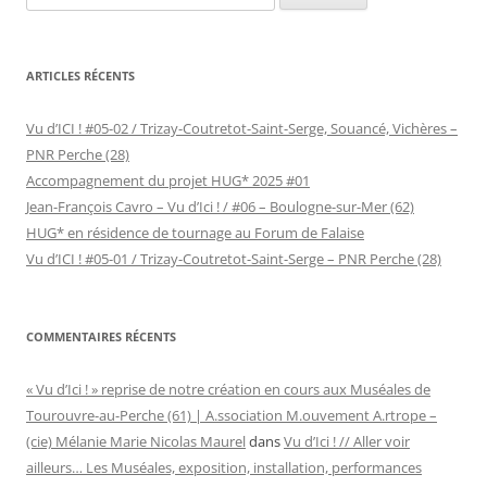
ARTICLES RÉCENTS
Vu d’ICI ! #05-02 / Trizay-Coutretot-Saint-Serge, Souancé, Vichères –
PNR Perche (28)
Accompagnement du projet HUG* 2025 #01
Jean-François Cavro – Vu d’Ici ! / #06 – Boulogne-sur-Mer (62)
HUG* en résidence de tournage au Forum de Falaise
Vu d’ICI ! #05-01 / Trizay-Coutretot-Saint-Serge – PNR Perche (28)
COMMENTAIRES RÉCENTS
« Vu d’Ici ! » reprise de notre création en cours aux Muséales de
Tourouvre-au-Perche (61) | A.ssociation M.ouvement A.rtrope –
(cie) Mélanie Marie Nicolas Maurel
dans
Vu d’Ici ! // Aller voir
ailleurs… Les Muséales, exposition, installation, performances