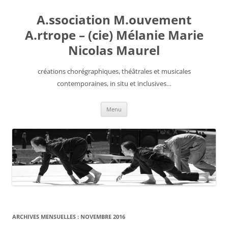
Aller
au
A.ssociation M.ouvement
contenu
A.rtrope – (cie) Mélanie Marie
Nicolas Maurel
créations chorégraphiques, théâtrales et musicales
contemporaines, in situ et inclusives…
Menu
ARCHIVES MENSUELLES :
NOVEMBRE 2016