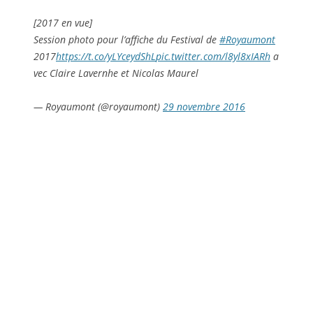
[2017 en vue]
Session photo pour l’affiche du Festival de
#Royaumont
2017
https://t.co/yLYceydShL
pic.twitter.com/l8yl8xIARh
a
vec Claire Lavernhe et Nicolas Maurel
— Royaumont (@royaumont)
29 novembre 2016