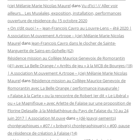
(cie) Mélanie Marie Nicolas Maurel
dans
Vu d’Ici ! // Aller voir
ailleurs… Les Muséales, exposition, installation, performances
ouverture de résidence du 15 octobre 2020
« On s’dit quoi ! » – Jean-François Cavro au Louvre-Lens – été 2020 |
A.ssociation M.ouvement A.rtrope – (cie) Mélanie Marie Nicolas
Maurel
dans
Jean-François Cavro dans le clocher de Sainte-
Marguerite de Sains-en-Gohelle (62)
Résidence mission au Collège Maurice Genevoix de Romorantin
(41) avec La Belle Orange / « Arrêts de jeu » à la MCB de Bourges (18)
| A.ssociation M.ouvement A.rtrope – (cie) Mélanie Marie Nicolas
Maurel
dans
Résidence mission au Collège Maurice Genevoix de
Romorantin avec La Belle Orange / performance inaugurale !
« Falaise à la Carte » ou la rencontre de Robert Ier dit « Le Libéral »
ou « Le Magnifique » avec Arlette de Falaise sur une proposition de
Florine Delasalle, à la Médiathèque du Pays de Falaise du 10 au 24
juin 2017 | A.ssociation M.ouve
dans
« (dé-)pays(-sements)
chorégraphiques » #07 / « brève(s) chorégraphique(s) » #00, pause
de résidence de création à Falaise (14)