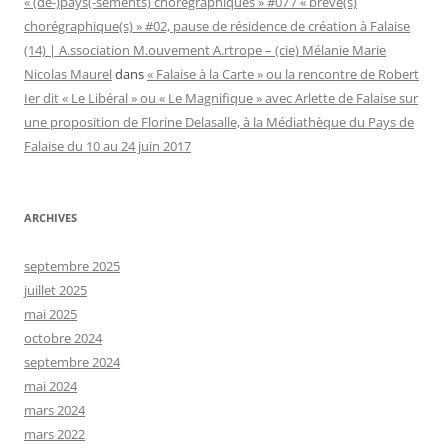
« (dé-)pays(-sements) chorégraphiques » #07 / « brève(s)
chorégraphique(s) » #02, pause de résidence de création à Falaise
(14) | A.ssociation M.ouvement A.rtrope – (cie) Mélanie Marie
Nicolas Maurel
dans
« Falaise à la Carte » ou la rencontre de Robert
Ier dit « Le Libéral » ou « Le Magnifique » avec Arlette de Falaise sur
une proposition de Florine Delasalle, à la Médiathèque du Pays de
Falaise du 10 au 24 juin 2017
ARCHIVES
septembre 2025
juillet 2025
mai 2025
octobre 2024
septembre 2024
mai 2024
mars 2024
mars 2022