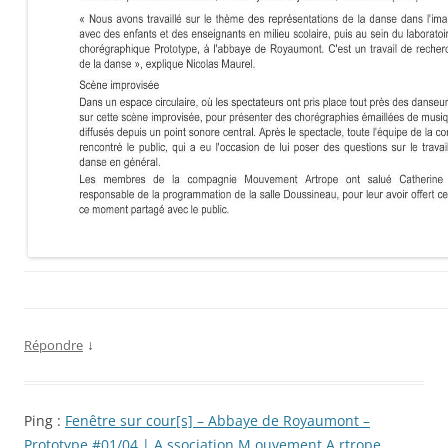
↓
Répondre
Ping :
Fenêtre sur cour[s] – Abbaye de Royaumont –
Prototype #01/04 | A.ssociation M.ouvement A.rtrope