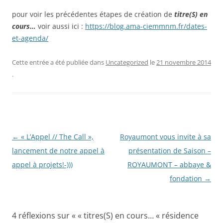
pour voir les précédentes étapes de création de
titre(S) en
cours…
voir aussi ici :
https://blog.ama-ciemmnm.fr/dates-
et-agenda/
Cette entrée a été publiée dans
Uncategorized
le
21 novembre 2014
.
Navigation
←
« L’Appel // The Call »,
Royaumont vous invite à sa
des
lancement de notre appel à
présentation de Saison –
articles
appel à projets!-)))
ROYAUMONT – abbaye &
fondation
→
4 réflexions sur «
« titres(S) en cours… « résidence