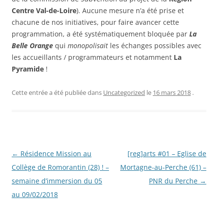
Centre Val-de-Loire
). Aucune mesure n’a été prise et
chacune de nos initiatives, pour faire avancer cette
programmation, a été systématiquement bloquée par
La
Belle Orange
qui
monopolisait
les échanges possibles avec
les accueillants / programmateurs et notamment
La
Pyramide
!
Cette entrée a été publiée dans
Uncategorized
le
16 mars 2018
.
Navigation
←
Résidence Mission au
[reg]arts #01 – Eglise de
des
Collège de Romorantin (28) ! –
Mortagne-au-Perche (61) –
articles
semaine d’immersion du 05
PNR du Perche
→
au 09/02/2018