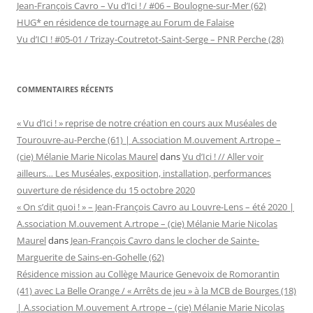
Jean-François Cavro – Vu d’Ici ! / #06 – Boulogne-sur-Mer (62)
HUG* en résidence de tournage au Forum de Falaise
Vu d’ICI ! #05-01 / Trizay-Coutretot-Saint-Serge – PNR Perche (28)
COMMENTAIRES RÉCENTS
« Vu d’Ici ! » reprise de notre création en cours aux Muséales de
Tourouvre-au-Perche (61) | A.ssociation M.ouvement A.rtrope –
(cie) Mélanie Marie Nicolas Maurel
dans
Vu d’Ici ! // Aller voir
ailleurs… Les Muséales, exposition, installation, performances
ouverture de résidence du 15 octobre 2020
« On s’dit quoi ! » – Jean-François Cavro au Louvre-Lens – été 2020 |
A.ssociation M.ouvement A.rtrope – (cie) Mélanie Marie Nicolas
Maurel
dans
Jean-François Cavro dans le clocher de Sainte-
Marguerite de Sains-en-Gohelle (62)
Résidence mission au Collège Maurice Genevoix de Romorantin
(41) avec La Belle Orange / « Arrêts de jeu » à la MCB de Bourges (18)
| A.ssociation M.ouvement A.rtrope – (cie) Mélanie Marie Nicolas