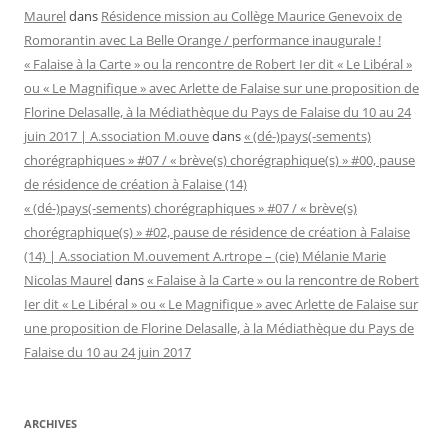
Maurel
dans
Résidence mission au Collège Maurice Genevoix de
Romorantin avec La Belle Orange / performance inaugurale !
« Falaise à la Carte » ou la rencontre de Robert Ier dit « Le Libéral »
ou « Le Magnifique » avec Arlette de Falaise sur une proposition de
Florine Delasalle, à la Médiathèque du Pays de Falaise du 10 au 24
juin 2017 | A.ssociation M.ouve
dans
« (dé-)pays(-sements)
chorégraphiques » #07 / « brève(s) chorégraphique(s) » #00, pause
de résidence de création à Falaise (14)
« (dé-)pays(-sements) chorégraphiques » #07 / « brève(s)
chorégraphique(s) » #02, pause de résidence de création à Falaise
(14) | A.ssociation M.ouvement A.rtrope – (cie) Mélanie Marie
Nicolas Maurel
dans
« Falaise à la Carte » ou la rencontre de Robert
Ier dit « Le Libéral » ou « Le Magnifique » avec Arlette de Falaise sur
une proposition de Florine Delasalle, à la Médiathèque du Pays de
Falaise du 10 au 24 juin 2017
ARCHIVES