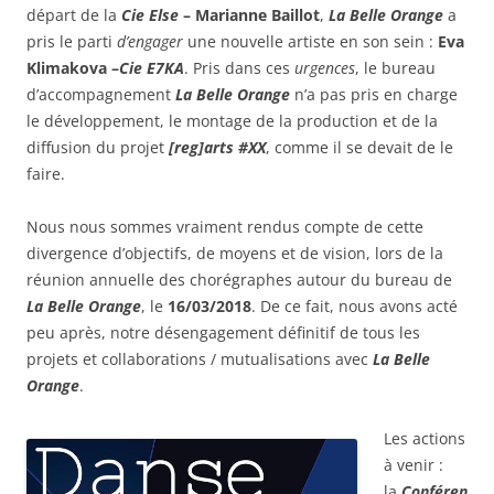
départ de la
Cie Else
– Marianne Baillot
,
La Belle Orange
a
pris le parti
d’engager
une nouvelle artiste en son sein :
Eva
Klimakova –
Cie E7KA
. Pris dans ces
urgences
, le bureau
d’accompagnement
La Belle Orange
n’a pas pris en charge
le développement, le montage de la production et de la
diffusion du projet
[reg]arts #XX
, comme il se devait de le
faire.
Nous nous sommes vraiment rendus compte de cette
divergence d’objectifs, de moyens et de vision, lors de la
réunion annuelle des chorégraphes autour du bureau de
La Belle Orange
, le
16/03/2018
. De ce fait, nous avons acté
peu après, notre désengagement définitif de tous les
projets et collaborations / mutualisations avec
La Belle
Orange
.
Les actions
à venir :
la
Conféren