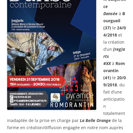
ce
Dansée
à
B
ourgueil
(37)
le
24/0
4/2018
et
la création
d’un
[reg]a
rts
#XX
à
Rom
orantin
(41)
le
20/0
9/2018
, du
fait d’une
anticipatio
n
totalement
inadaptée de la prise en charge par
La Belle Orange
de la
forme en création/diffusion engagée en notre nom auprès