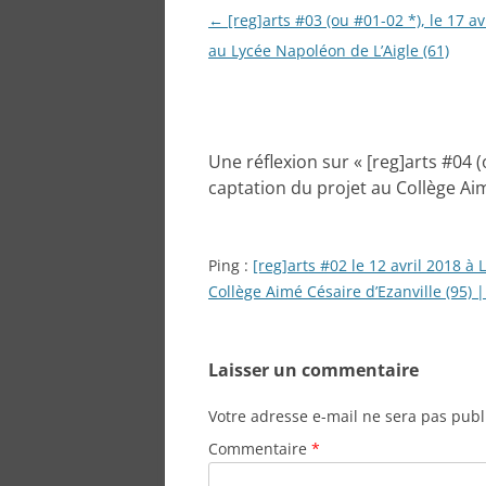
Navigation
←
[reg]arts #03 (ou #01-02 *), le 17 av
des
au Lycée Napoléon de L’Aigle (61)
articles
Une réflexion sur «
[reg]arts #04 (
captation du projet au Collège Aim
Ping :
[reg]arts #02 le 12 avril 2018 
Collège Aimé Césaire d’Ezanville (95)
Laisser un commentaire
Votre adresse e-mail ne sera pas publ
Commentaire
*