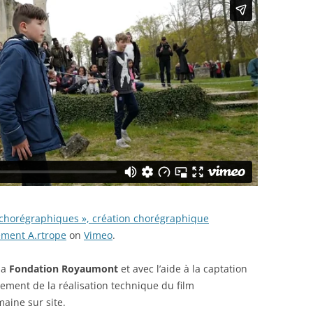
ns chorégraphiques », création chorégraphique
ement A.rtrope
on
Vimeo
.
la
Fondation Royaumont
et avec l’aide à la captation
cement de la réalisation technique du film
aine sur site.