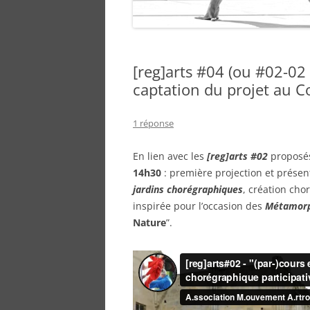
[reg]arts #04 (ou #02-02 
captation du projet au Co
1 réponse
En lien avec les
[reg]arts #02
proposés
14h30
: première projection et présen
jardins chorégraphiques
, création cho
inspirée pour l’occasion des
Métamor
Nature
”.