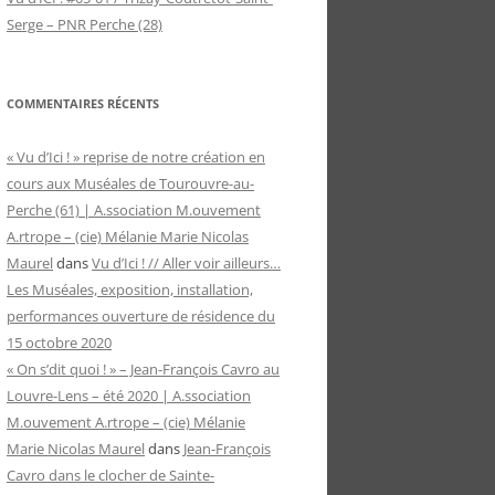
Serge – PNR Perche (28)
COMMENTAIRES RÉCENTS
« Vu d’Ici ! » reprise de notre création en
cours aux Muséales de Tourouvre-au-
Perche (61) | A.ssociation M.ouvement
A.rtrope – (cie) Mélanie Marie Nicolas
Maurel
dans
Vu d’Ici ! // Aller voir ailleurs…
Les Muséales, exposition, installation,
performances ouverture de résidence du
15 octobre 2020
« On s’dit quoi ! » – Jean-François Cavro au
Louvre-Lens – été 2020 | A.ssociation
M.ouvement A.rtrope – (cie) Mélanie
Marie Nicolas Maurel
dans
Jean-François
Cavro dans le clocher de Sainte-