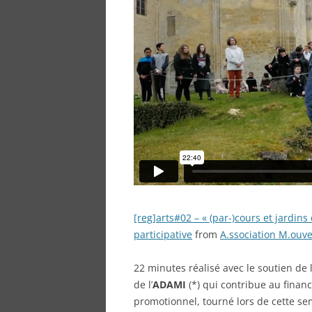
[reg]arts#02 – « (par-)cours et jardi
participative
from
A.ssociation M.ouv
22 minutes réalisé avec le soutien de 
de l’
ADAMI
(*) qui contribue au finan
promotionnel, tourné lors de cette sem