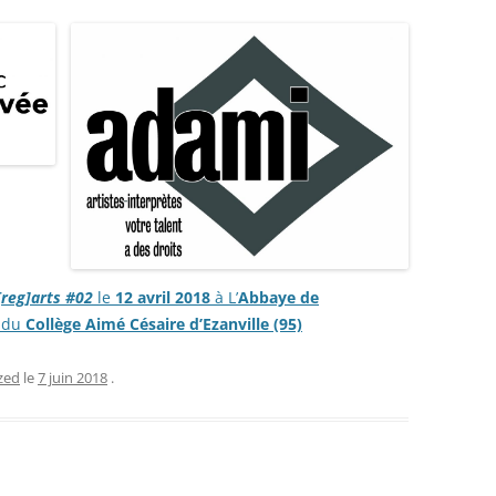
[reg]arts #02
le
12 avril 2018
à L’
Abbaye de
du
Collège Aimé Césaire d’Ezanville (95)
zed
le
7 juin 2018
.