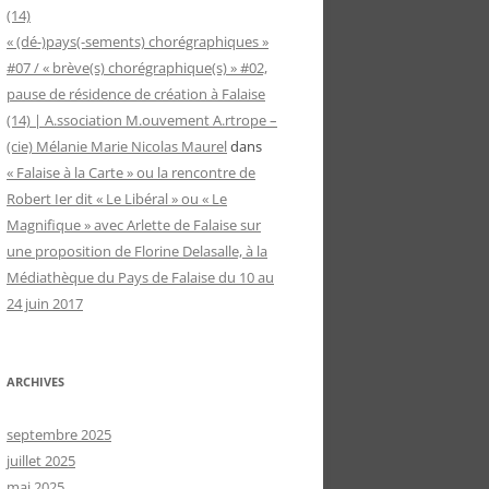
(14)
« (dé-)pays(-sements) chorégraphiques »
#07 / « brève(s) chorégraphique(s) » #02,
pause de résidence de création à Falaise
(14) | A.ssociation M.ouvement A.rtrope –
(cie) Mélanie Marie Nicolas Maurel
dans
« Falaise à la Carte » ou la rencontre de
Robert Ier dit « Le Libéral » ou « Le
Magnifique » avec Arlette de Falaise sur
une proposition de Florine Delasalle, à la
Médiathèque du Pays de Falaise du 10 au
24 juin 2017
ARCHIVES
septembre 2025
juillet 2025
mai 2025