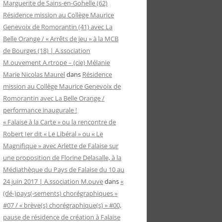
Marguerite de Sains-en-Gohelle (62)
Résidence mission au Collège Maurice
Genevoix de Romorantin (41) avec La
Belle Orange / « Arrêts de jeu » à la MCB
de Bourges (18) | A.ssociation
M.ouvement A.rtrope – (cie) Mélanie
Marie Nicolas Maurel
dans
Résidence
mission au Collège Maurice Genevoix de
Romorantin avec La Belle Orange /
performance inaugurale !
« Falaise à la Carte » ou la rencontre de
Robert Ier dit « Le Libéral » ou « Le
Magnifique » avec Arlette de Falaise sur
une proposition de Florine Delasalle, à la
Médiathèque du Pays de Falaise du 10 au
24 juin 2017 | A.ssociation M.ouve
dans
«
(dé-)pays(-sements) chorégraphiques »
#07 / « brève(s) chorégraphique(s) » #00,
pause de résidence de création à Falaise