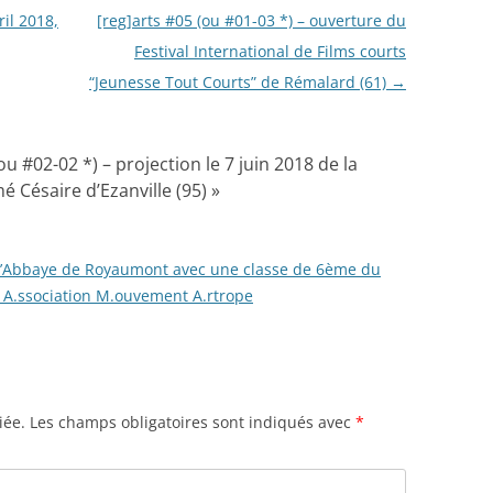
ril 2018,
[reg]arts #05 (ou #01-03 *) – ouverture du
Festival International de Films courts
“Jeunesse Tout Courts” de Rémalard (61)
→
ou #02-02 *) – projection le 7 juin 2018 de la
é Césaire d’Ezanville (95)
»
à L’Abbaye de Royaumont avec une classe de 6ème du
 | A.ssociation M.ouvement A.rtrope
iée.
Les champs obligatoires sont indiqués avec
*