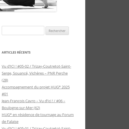
Rechercher :
ARTICLES RÉCENTS
Vu d’ICI ! #05-02 / Trizay-Coutretot-Saint-
Serge, Souancé, Vichères – PNR Perche
(28)
Accompagnement du projet HUG* 2025
#01
Jean-François Cavro – Vu d’Ici ! / #06 –
Boulogne-sur-Mer (62)
HUG* en résidence de tournage au Forum
de Falaise
Vu d’ICI ! #05-01 / Trizay-Coutretot-Saint-