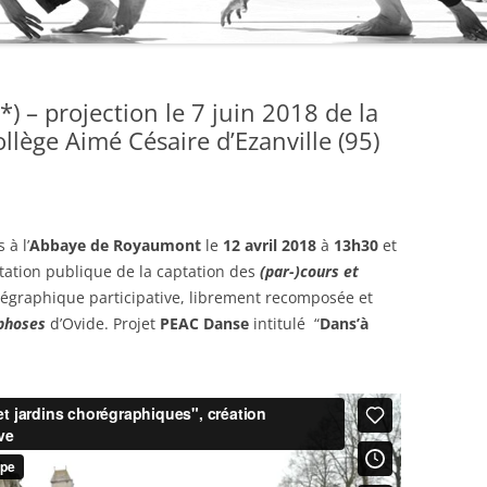
*) – projection le 7 juin 2018 de la
llège Aimé Césaire d’Ezanville (95)
 à l’
Abbaye de Royaumont
le
12 avril 2018
à
13h30
et
tation publique de la captation des
(par-)cours et
régraphique participative, librement recomposée et
phoses
d’Ovide. Projet
PEAC Danse
intitulé “
Dans’à