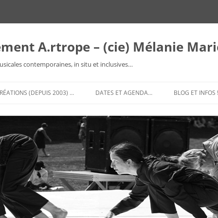
ment A.rtrope – (cie) Mélanie Mar
sicales contemporaines, in situ et inclusives…
RÉATIONS (DEPUIS 2003) …
DATES ET AGENDA…
BLOG ET INFOS 