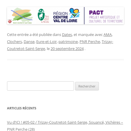
Cette entrée a été publiée dans
Dates
, et marquée avec
AMA
,
Clochers
,
Danse
,
Eure-et-Loir
,
patrimoine
,
PNR Perche
,
Trizay-
Coutretot-Saint-Serge
, le
20 septembre 2024
.
Rechercher :
ARTICLES RÉCENTS
Vu d’ICI ! #05-02 / Trizay-Coutretot-Saint-Serge, Souancé, Vichères –
PNR Perche (28)