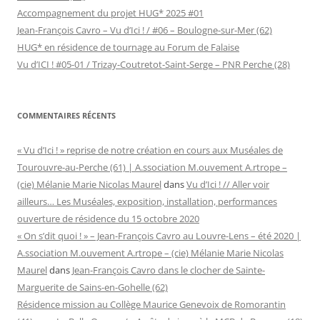
Accompagnement du projet HUG* 2025 #01
Jean-François Cavro – Vu d’Ici ! / #06 – Boulogne-sur-Mer (62)
HUG* en résidence de tournage au Forum de Falaise
Vu d’ICI ! #05-01 / Trizay-Coutretot-Saint-Serge – PNR Perche (28)
COMMENTAIRES RÉCENTS
« Vu d’Ici ! » reprise de notre création en cours aux Muséales de
Tourouvre-au-Perche (61) | A.ssociation M.ouvement A.rtrope –
(cie) Mélanie Marie Nicolas Maurel
dans
Vu d’Ici ! // Aller voir
ailleurs… Les Muséales, exposition, installation, performances
ouverture de résidence du 15 octobre 2020
« On s’dit quoi ! » – Jean-François Cavro au Louvre-Lens – été 2020 |
A.ssociation M.ouvement A.rtrope – (cie) Mélanie Marie Nicolas
Maurel
dans
Jean-François Cavro dans le clocher de Sainte-
Marguerite de Sains-en-Gohelle (62)
Résidence mission au Collège Maurice Genevoix de Romorantin