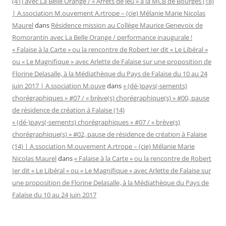
(41) avec La Belle Orange / « Arrêts de jeu » à la MCB de Bourges (18)
| A.ssociation M.ouvement A.rtrope – (cie) Mélanie Marie Nicolas
Maurel
dans
Résidence mission au Collège Maurice Genevoix de
Romorantin avec La Belle Orange / performance inaugurale !
« Falaise à la Carte » ou la rencontre de Robert Ier dit « Le Libéral »
ou « Le Magnifique » avec Arlette de Falaise sur une proposition de
Florine Delasalle, à la Médiathèque du Pays de Falaise du 10 au 24
juin 2017 | A.ssociation M.ouve
dans
« (dé-)pays(-sements)
chorégraphiques » #07 / « brève(s) chorégraphique(s) » #00, pause
de résidence de création à Falaise (14)
« (dé-)pays(-sements) chorégraphiques » #07 / « brève(s)
chorégraphique(s) » #02, pause de résidence de création à Falaise
(14) | A.ssociation M.ouvement A.rtrope – (cie) Mélanie Marie
Nicolas Maurel
dans
« Falaise à la Carte » ou la rencontre de Robert
Ier dit « Le Libéral » ou « Le Magnifique » avec Arlette de Falaise sur
une proposition de Florine Delasalle, à la Médiathèque du Pays de
Falaise du 10 au 24 juin 2017