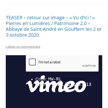
TEASER – retour sur image – « Vu d’Ici ! »
Pierres en Lumières / Patrimoine 2.0 –
Abbaye de Saint-André en Gouffern les 2 et
3 octobre 2020
Laisser un commentaire