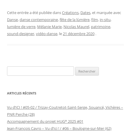
Cette entrée a été publiée dans
Créations
,
Dates
, et marquée avec
Danse
,
danse contemporaine
,
fête de la lùmière
,
film
,
in-situ
,
lumière de verre
,
Mélanie Marie
,
Nicolas Maurel
,
patrimoine
,
sound-designer
,
vidéo-danse
, le
21 décembre 2020
.
Rechercher :
ARTICLES RÉCENTS
Vu d’ICI ! #05-02 / Trizay-Coutretot-Saint-Serge, Souancé, Vichères –
PNR Perche (28)
Accompagnement du projet HUG* 2025 #01
Jean-François Cavro – Vu d’Ici ! / #06 – Boulogne-sur-Mer (62)