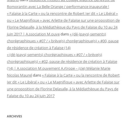
Romorantin avec La Belle Orange / performance inaugurale !
« Falaise à la Carte » ou la rencontre de Robert Ier dit « Le Libéral »
ou « Le Magnifique » avec Arlette de Falaise sur une proposition de
Florine Delasalle, à la Médiathèque du Pays de Falaise du 10 au 24
juin 2017 | A.ssociation M.ouve
dans
« (dé-)pays(-sements)
chorégraphiques » #07 / « brève(s) chorégraphique(s) » #00, pause
de résidence de création à Falaise (14)
« (dé-)pays(-sements) chorégraphiques » #07 / « brève(s)
chorégraphique(s) » #02, pause de résidence de création à Falaise
(14) | A.ssociation M.ouvement A.rtrope – (cie) Mélanie Marie
Nicolas Maurel
dans
« Falaise à la Carte » ou la rencontre de Robert
Ier dit « Le Libéral » ou « Le Magnifique » avec Arlette de Falaise sur
une proposition de Florine Delasalle, à la Médiathèque du Pays de
Falaise du 10 au 24 juin 2017
ARCHIVES