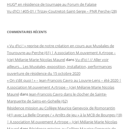
HUG* en résidence de tournage au Forum de Falaise
Vu d’ICI ! #05-01 / Trizay-Coutretot-Saint-Serge – PNR Perche (28)
COMMENTAIRES RÉCENTS
« Vu d’Ici ! » reprise de notre création en cours aux Muséales de
Tourouvre-au-Perche (61) | A.ssociation M.ouvement A.rtrope –
(cie) Mélanie Marie Nicolas Maurel
dans
Vu d’Ici ! // Aller voir
ailleurs… Les Muséales, exposition, installation, performances
ouverture de résidence du 15 octobre 2020
« On s’dit quoi ! » – Jean-François Cavro au Louvre-Lens – été 2020 |
A.ssociation M.ouvement A.rtrope – (cie) Mélanie Marie Nicolas
Maurel
dans
Jean-François Cavro dans le clocher de Sainte-
Marguerite de Sains-en-Gohelle (62)
Résidence mission au Collège Maurice Genevoix de Romorantin
(41) avec La Belle Orange / « Arrêts de jeu » à la MCB de Bourges (18)
| A.ssociation M.ouvement A.rtrope – (cie) Mélanie Marie Nicolas
Maurel
dans
Résidence mission au Collège Maurice Genevoix de