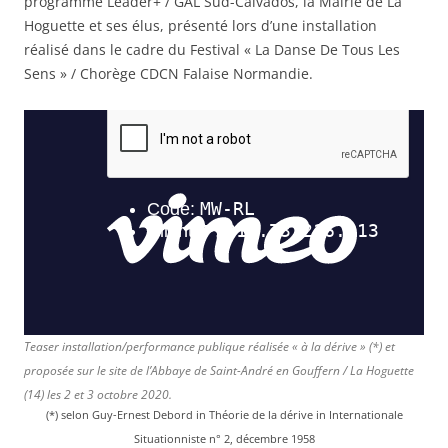
programme Leader+ / GAL Sud-Calvados, la Mairie de La
Hoguette et ses élus, présenté lors d’une installation
réalisé dans le cadre du Festival « La Danse De Tous Les
Sens » / Chorège CDCN Falaise Normandie.
Teaser installation/performance publique réalisée « à la dérive » (*) et
proposée sur le site de l’Abbaye de Saint-André en Gouffern / La Hoguette
(14) les 2 et 3 octobre 2020.
(*) selon Guy-Ernest Debord in Théorie de la dérive in Internationale
Situationniste n° 2, décembre 1958