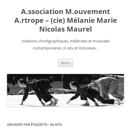
Aller
au
A.ssociation M.ouvement
contenu
A.rtrope – (cie) Mélanie Marie
Nicolas Maurel
créations chorégraphiques, théâtrales et musicales
contemporaines, in situ et inclusives…
Menu
ARCHIVES PAR ÉTIQUETTE :
IN-SITU