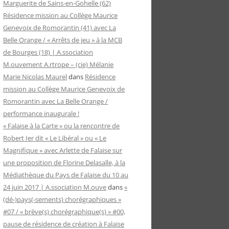
Marguerite de Sains-en-Gohelle (62)
Résidence mission au Collège Maurice
Genevoix de Romorantin (41) avec La
Belle Orange / « Arrêts de jeu » à la MCB
de Bourges (18) | A.ssociation
M.ouvement A.rtrope – (cie) Mélanie
Marie Nicolas Maurel
dans
Résidence
mission au Collège Maurice Genevoix de
Romorantin avec La Belle Orange /
performance inaugurale !
« Falaise à la Carte » ou la rencontre de
Robert Ier dit « Le Libéral » ou « Le
Magnifique » avec Arlette de Falaise sur
une proposition de Florine Delasalle, à la
Médiathèque du Pays de Falaise du 10 au
24 juin 2017 | A.ssociation M.ouve
dans
«
(dé-)pays(-sements) chorégraphiques »
#07 / « brève(s) chorégraphique(s) » #00,
pause de résidence de création à Falaise