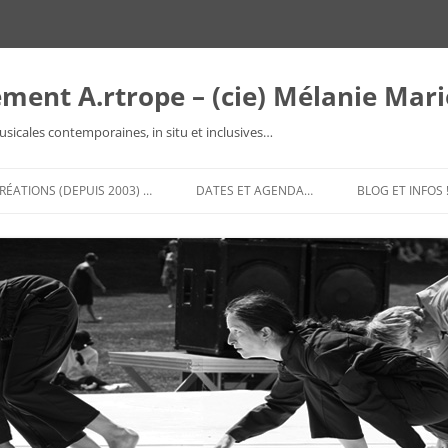
ment A.rtrope – (cie) Mélanie Mar
sicales contemporaines, in situ et inclusives…
RÉATIONS (DEPUIS 2003) …
DATES ET AGENDA…
BLOG ET INFOS 