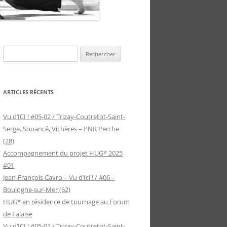
Rechercher :
ARTICLES RÉCENTS
Vu d’ICI ! #05-02 / Trizay-Coutretot-Saint-
Serge, Souancé, Vichères – PNR Perche
(28)
Accompagnement du projet HUG* 2025
#01
Jean-François Cavro – Vu d’Ici ! / #06 –
Boulogne-sur-Mer (62)
HUG* en résidence de tournage au Forum
de Falaise
Vu d’ICI ! #05-01 / Trizay-Coutretot-Saint-