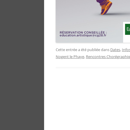
Cette entrée a été publiée dans
Dates
,
Info
Nogent le Phaye
,
Rencontres Chorégraphi