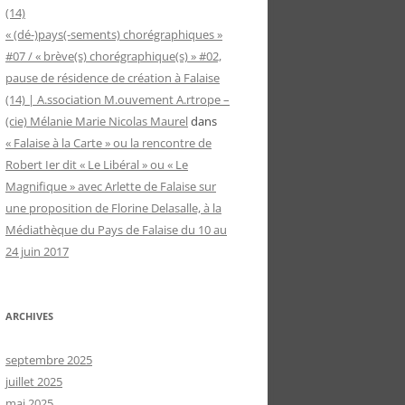
(14)
« (dé-)pays(-sements) chorégraphiques »
#07 / « brève(s) chorégraphique(s) » #02,
pause de résidence de création à Falaise
(14) | A.ssociation M.ouvement A.rtrope –
(cie) Mélanie Marie Nicolas Maurel
dans
« Falaise à la Carte » ou la rencontre de
Robert Ier dit « Le Libéral » ou « Le
Magnifique » avec Arlette de Falaise sur
une proposition de Florine Delasalle, à la
Médiathèque du Pays de Falaise du 10 au
24 juin 2017
ARCHIVES
septembre 2025
juillet 2025
mai 2025